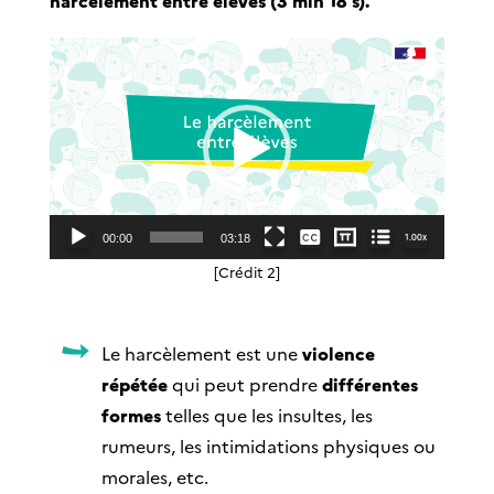
Lecteur
vidéo
null
240p
360p
Aucun
1.00x
00:00
03:18
Français
[Crédit 2]
480p
720p
Le harcèlement est une
violence
répétée
qui peut prendre
différentes
formes
telles que les insultes, les
rumeurs, les intimidations physiques ou
morales, etc.