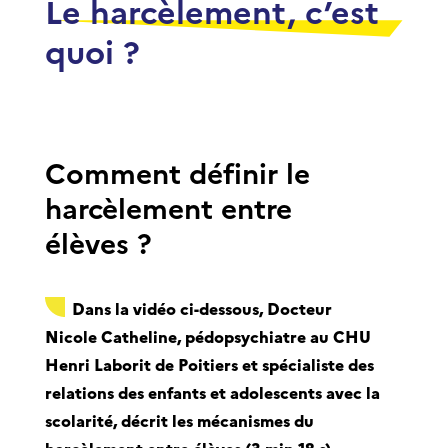
Le harcèlement, c’est
quoi ?
Comment définir le
harcèlement entre
élèves ?
Dans la vidéo ci-dessous, Docteur
Nicole Catheline, pédopsychiatre au CHU
Henri Laborit de Poitiers et spécialiste des
relations des enfants et adolescents avec la
scolarité, décrit les mécanismes du
harcèlement entre élèves (3 min 18 s).