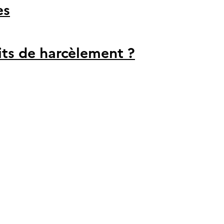
es
its de harcèlement ?